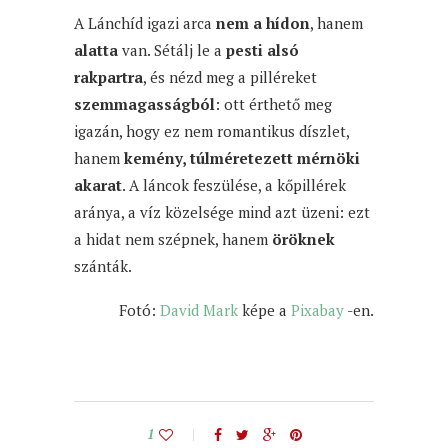
A Lánchíd igazi arca
nem a hídon
, hanem
alatta
van. Sétálj le a
pesti alsó
rakpartra
, és nézd meg a pilléreket
szemmagasságból
: ott érthető meg
igazán, hogy ez nem romantikus díszlet,
hanem
kemény, túlméretezett mérnöki
akarat
. A láncok feszülése, a kőpillérek
aránya, a víz közelsége mind azt üzeni: ezt
a hidat nem szépnek, hanem
öröknek
szánták.
Fotó:
David Mark
képe a
Pixabay
-en.
1