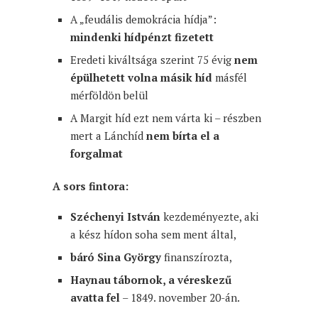
A „feudális demokrácia hídja”:
mindenki hídpénzt fizetett
Eredeti kiváltsága szerint 75 évig
nem
épülhetett volna másik híd
másfél
mérföldön belül
A Margit híd ezt nem várta ki – részben
mert a Lánchíd
nem bírta el a
forgalmat
A sors fintora:
Széchenyi István
kezdeményezte, aki
a kész hídon soha sem ment által,
báró Sina György
finanszírozta,
Haynau tábornok, a véreskezű
avatta fel
– 1849. november 20-án.