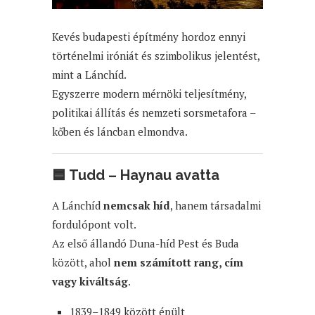
Kevés budapesti építmény hordoz ennyi
történelmi iróniát és szimbolikus jelentést,
mint a Lánchíd.
Egyszerre modern mérnöki teljesítmény,
politikai állítás és nemzeti sorsmetafora –
kőben és láncban elmondva.
🟦
Tudd – Haynau avatta
A Lánchíd
nemcsak híd
, hanem társadalmi
fordulópont volt.
Az első állandó Duna-híd Pest és Buda
között, ahol
nem számított rang, cím
vagy kiváltság
.
1839–1849 között épült