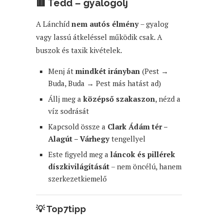
🟥
Tedd – gyalogolj
A Lánchíd
nem autós élmény
– gyalog
vagy lassú átkeléssel működik csak. A
buszok és taxik kivételek.
Menj át
mindkét irányban
(Pest →
Buda, Buda → Pest más hatást ad)
Állj meg a
középső szakaszon
, nézd a
víz sodrását
Kapcsold össze a
Clark Ádám tér –
Alagút – Várhegy
tengellyel
Este figyeld meg a
láncok és pillérek
díszkivilágítását
– nem öncélú, hanem
szerkezetkiemelő
💡
Top7tipp