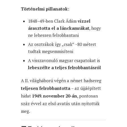
Történelmi pillanatok:
1848–49-ben Clark Ádám
vízzel
árasztotta el a lánckamrákat
, hogy
ne lehessen felrobbantani
Az osztrákok így „csak” ~80 métert
tudtak megsemmisíteni
A visszavonuló magyar csapatokat is
lebeszélte a teljes felrobbantásról
A II. világháború végén a német hadsereg
teljesen felrobbantotta
– az újjáépített
hidat
1949. november 20-án
, pontosan
száz évvel az első avatás után nyitották
meg.