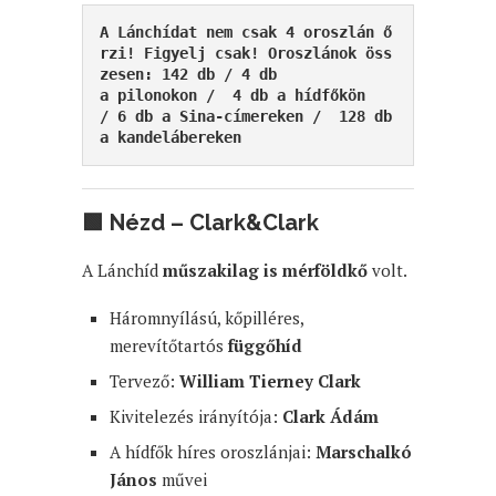
A Lánchídat nem csak 4 oroszlán ő
rzi! Figyelj csak! Oroszlánok öss
zesen: 142 db / 4 db 
a pilonokon /  4 db a hídfőkön 
/ 6 db a Sina-címereken /  128 db 
a kandelábereken 
🟩
Nézd – Clark&Clark
A Lánchíd
műszakilag is mérföldkő
volt.
Háromnyílású, kőpilléres,
merevítőtartós
függőhíd
Tervező:
William Tierney Clark
Kivitelezés irányítója:
Clark Ádám
A hídfők híres oroszlánjai:
Marschalkó
János
művei