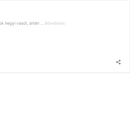
Legjobb
ük hegyi vasút, ártéri …
Bővebben:
hazai
kisvasutak