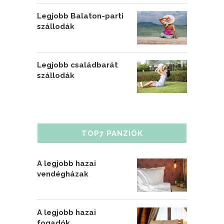
Legjobb Balaton-parti
szállodák
Legjobb családbarát
szállodák
TOP7 PANZIÓK
A legjobb hazai
vendégházak
A legjobb hazai
fogadók