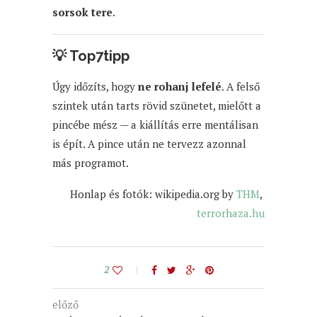
sorsok tere
.
💡
Top7tipp
Úgy időzíts, hogy
ne rohanj lefelé
. A felső
szintek után tarts rövid szünetet, mielőtt a
pincébe mész — a kiállítás erre mentálisan
is épít. A pince után ne tervezz azonnal
más programot.
Honlap és fotók: wikipedia.org by
THM
,
terrorhaza.hu
2
előző