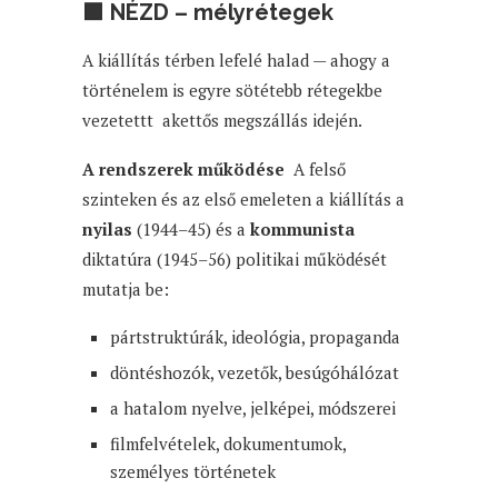
🟩 NÉZD – mélyrétegek
A kiállítás térben lefelé halad — ahogy a
történelem is egyre sötétebb rétegekbe
vezetettt akettős megszállás idején.
A rendszerek működése
A felső
szinteken és az első emeleten a kiállítás a
nyilas
(1944–45) és a
kommunista
diktatúra (1945–56) politikai működését
mutatja be:
pártstruktúrák, ideológia, propaganda
döntéshozók, vezetők, besúgóhálózat
a hatalom nyelve, jelképei, módszerei
filmfelvételek, dokumentumok,
személyes történetek