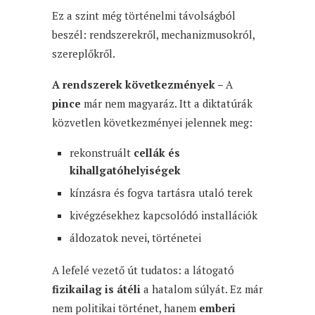
Ez a szint még történelmi távolságból
beszél: rendszerekről, mechanizmusokról,
szereplőkről.
A rendszerek következmények –
A
pince
már nem magyaráz. Itt a diktatúrák
közvetlen következményei jelennek meg:
rekonstruált
cellák és
kihallgatóhelyiségek
kínzásra és fogva tartásra utaló terek
kivégzésekhez kapcsolódó installációk
áldozatok nevei, történetei
A lefelé vezető út tudatos: a látogató
fizikailag is átéli
a hatalom súlyát. Ez már
nem politikai történet, hanem
emberi