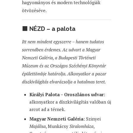
hagyományos és modern technológiák
ötvözéséve.
🟩
NÉZD – a palota
Itt nem mindent egyszerre – hanem tudatos
sorrendben érdemes. Az udvart a Magyar
Nemzeti Galéria, a Budapesti Történeti
Múzeum és az Országos Széchényi Könyvtár
épülettömbje határolja. Alkonyatkor a pazar
díszkivilágítás elvarázsolja a hatalmas teret.
Királyi Palota – Oroszlános udvar
:
alkonyatkor a díszkivilágítás valóban új
arcot ad a térnek.
Magyar Nemzeti Galéria
: Szinyei
Majálisa
, Munkácsy
Siralomháza
,