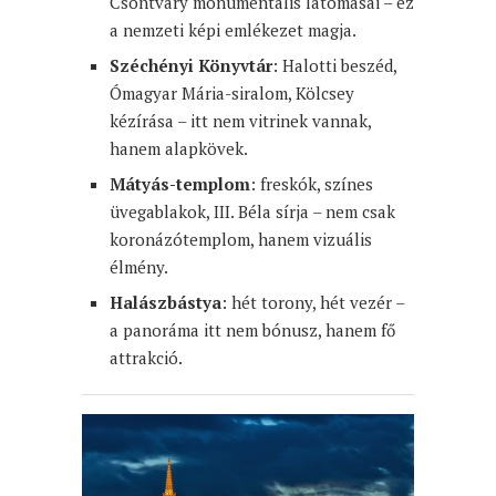
Csontváry monumentális látomásai – ez
a nemzeti képi emlékezet magja.
Széchényi Könyvtár
: Halotti beszéd,
Ómagyar Mária-siralom, Kölcsey
kézírása – itt nem vitrinek vannak,
hanem alapkövek.
Mátyás-templom
: freskók, színes
üvegablakok, III. Béla sírja – nem csak
koronázótemplom, hanem vizuális
élmény.
Halászbástya
: hét torony, hét vezér –
a panoráma itt nem bónusz, hanem fő
attrakció.