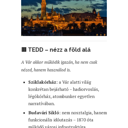
🟥
TEDD – nézz a föld alá
A Vár akkor működik igazán, ha nem csak
nézed, hanem használod is.
Sziklakórház
: a Vár alatti világ
konkrétan bejárható – hadiorvoslás,
légókórház, atombunker egyetlen
narratívában.
Budavári Sikló
: nem nosztalgia, hanem
funkcionális időutazás – 1870 óta
működő városi infrastruktúra.