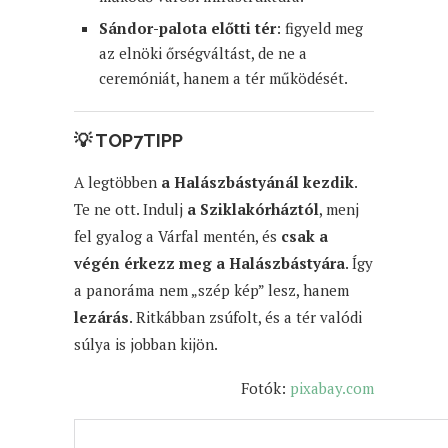
Sándor-palota előtti tér
: figyeld meg
az elnöki őrségváltást, de ne a
ceremóniát, hanem a tér működését.
💡
TOP7TIPP
A legtöbben
a Halászbástyánál kezdik
.
Te ne ott. Indulj
a Sziklakórháztól
, menj
fel gyalog a Várfal mentén, és
csak a
végén érkezz meg a Halászbástyára
. Így
a panoráma nem „szép kép” lesz, hanem
lezárás
. Ritkábban zsúfolt, és a tér valódi
súlya is jobban kijön.
Fotók:
pixabay.com