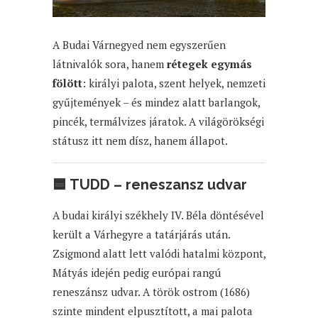
A Budai Várnegyed nem egyszerűen
látnivalók sora, hanem
rétegek egymás
fölött
: királyi palota, szent helyek, nemzeti
gyűjtemények – és mindez alatt barlangok,
pincék, termálvizes járatok. A világörökségi
státusz itt nem dísz, hanem állapot.
🟦
TUDD – reneszansz udvar
A budai királyi székhely IV. Béla döntésével
került a Várhegyre a tatárjárás után.
Zsigmond alatt lett valódi hatalmi központ,
Mátyás idején pedig európai rangú
reneszánsz udvar. A török ostrom (1686)
szinte mindent elpusztított, a mai palota