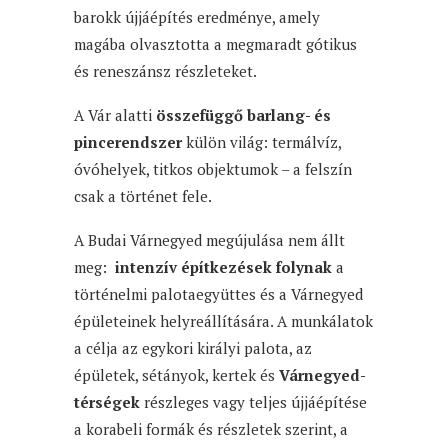
barokk újjáépítés eredménye, amely
magába olvasztotta a megmaradt gótikus
és reneszánsz részleteket.
A Vár alatti
összefüggő barlang- és
pincerendszer
külön világ: termálvíz,
óvóhelyek, titkos objektumok – a felszín
csak a történet fele.
A Budai Várnegyed megújulása nem állt
meg:
intenzív építkezések folynak
a
történelmi palotaegyüttes és a Várnegyed
épületeinek helyreállítására. A munkálatok
a célja az egykori királyi palota, az
épületek, sétányok, kertek és
Várnegyed-
térségek
részleges vagy teljes újjáépítése
a korabeli formák és részletek szerint, a