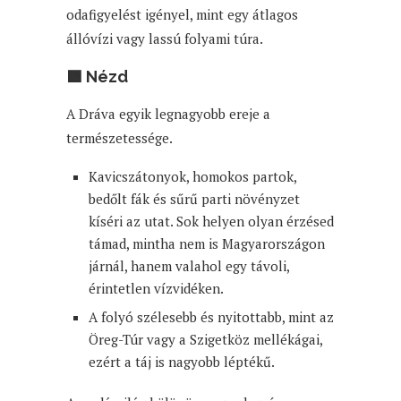
odafigyelést igényel, mint egy átlagos
állóvízi vagy lassú folyami túra.
🟩 Nézd
A Dráva egyik legnagyobb ereje a
természetessége.
Kavicszátonyok, homokos partok,
bedőlt fák és sűrű parti növényzet
kíséri az utat. Sok helyen olyan érzésed
támad, mintha nem is Magyarországon
járnál, hanem valahol egy távoli,
érintetlen vízvidéken.
A folyó szélesebb és nyitottabb, mint az
Öreg-Túr vagy a Szigetköz mellékágai,
ezért a táj is nagyobb léptékű.