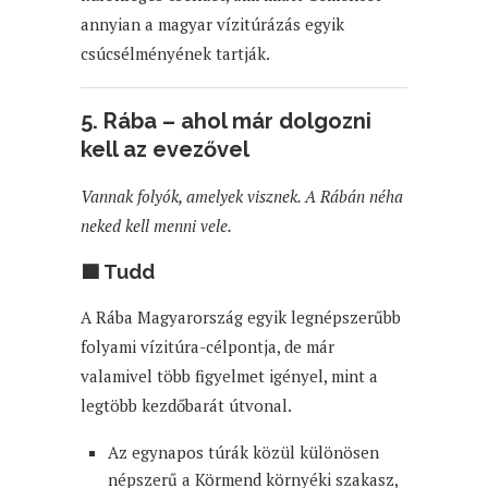
annyian a magyar vízitúrázás egyik
csúcsélményének tartják.
5. Rába – ahol már dolgozni
kell az evezővel
Vannak folyók, amelyek visznek. A Rábán néha
neked kell menni vele.
🟦 Tudd
A Rába Magyarország egyik legnépszerűbb
folyami vízitúra-célpontja, de már
valamivel több figyelmet igényel, mint a
legtöbb kezdőbarát útvonal.
Az egynapos túrák közül különösen
népszerű a Körmend környéki szakasz,