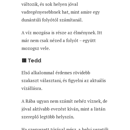
változik, és sok helyen jóval
vadregényesebbnek hat, mint amire egy
dunántúli folyótól számítanál.
A víz mozgása is része az élménynek. Itt
már nem csak nézed a folyót – együtt
mozogsz vele.
🟥 Tedd
Első alkalommal érdemes rövidebb
szakaszt választani, és figyelni az aktuális
vízállásra.
A Rába ugyan nem számít nehéz víznek, de
jóval aktívabb evezést kíván, mint a listán
szereplő legtöbb helyszín.
Ha szervezett túrával mész, a helyi vezetők