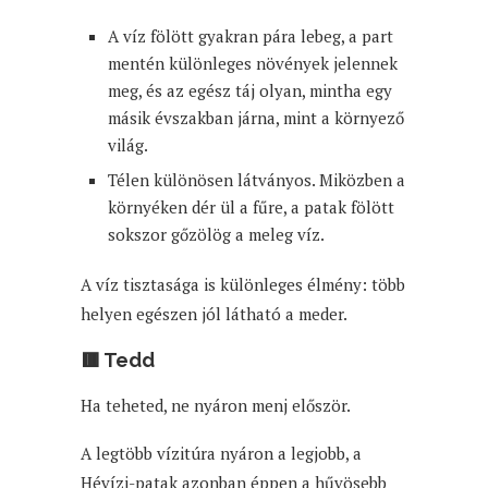
A víz fölött gyakran pára lebeg, a part
mentén különleges növények jelennek
meg, és az egész táj olyan, mintha egy
másik évszakban járna, mint a környező
világ.
Télen különösen látványos. Miközben a
környéken dér ül a fűre, a patak fölött
sokszor gőzölög a meleg víz.
A víz tisztasága is különleges élmény: több
helyen egészen jól látható a meder.
🟥 Tedd
Ha teheted, ne nyáron menj először.
A legtöbb vízitúra nyáron a legjobb, a
Hévízi-patak azonban éppen a hűvösebb