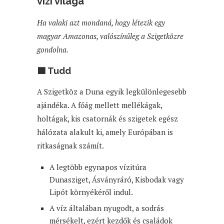
vízi világa
Ha valaki azt mondaná, hogy létezik egy
magyar Amazonas, valószínűleg a Szigetközre
gondolna.
🟦 Tudd
A Szigetköz a Duna egyik legkülönlegesebb
ajándéka. A főág mellett mellékágak,
holtágak, kis csatornák és szigetek egész
hálózata alakult ki, amely Európában is
ritkaságnak számít.
A legtöbb egynapos vízitúra
Dunasziget, Ásványráró, Kisbodak vagy
Lipót környékéről indul.
A víz általában nyugodt, a sodrás
mérsékelt, ezért kezdők és családok