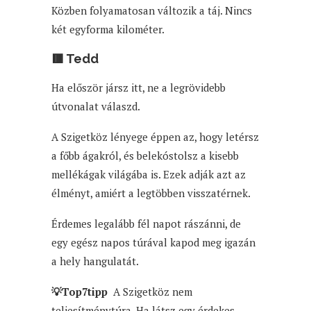
Közben folyamatosan változik a táj. Nincs
két egyforma kilométer.
🟥 Tedd
Ha először jársz itt, ne a legrövidebb
útvonalat válaszd.
A Szigetköz lényege éppen az, hogy letérsz
a főbb ágakról, és belekóstolsz a kisebb
mellékágak világába is. Ezek adják azt az
élményt, amiért a legtöbben visszatérnek.
Érdemes legalább fél napot rászánni, de
egy egész napos túrával kapod meg igazán
a hely hangulatát.
💡Top7tipp
A Szigetköz nem
teljesítménytúra. Ha látsz egy érdekes