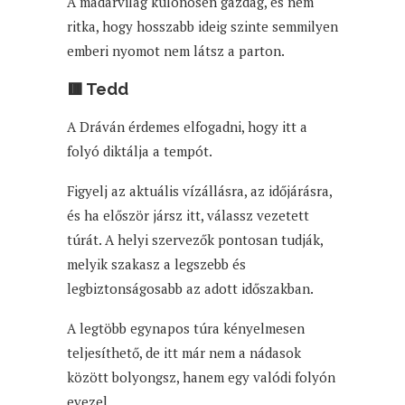
A madárvilág különösen gazdag, és nem
ritka, hogy hosszabb ideig szinte semmilyen
emberi nyomot nem látsz a parton.
🟥 Tedd
A Dráván érdemes elfogadni, hogy itt a
folyó diktálja a tempót.
Figyelj az aktuális vízállásra, az időjárásra,
és ha először jársz itt, válassz vezetett
túrát. A helyi szervezők pontosan tudják,
melyik szakasz a legszebb és
legbiztonságosabb az adott időszakban.
A legtöbb egynapos túra kényelmesen
teljesíthető, de itt már nem a nádasok
között bolyongsz, hanem egy valódi folyón
evezel.