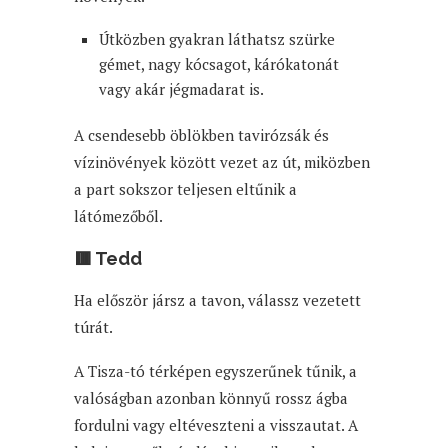
Útközben gyakran láthatsz szürke
gémet, nagy kócsagot, kárókatonát
vagy akár jégmadarat is.
A csendesebb öblökben tavirózsák és
vízinövények között vezet az út, miközben
a part sokszor teljesen eltűnik a
látómezőből.
🟥 Tedd
Ha először jársz a tavon, válassz vezetett
túrát.
A Tisza-tó térképen egyszerűnek tűnik, a
valóságban azonban könnyű rossz ágba
fordulni vagy eltéveszteni a visszautat. A