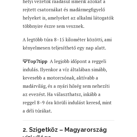
helyi vezetők ráadásul ismerik azokat a
rejtett csatornákat és madármegfigyelő
helyeket is, amelyeket az alkalmi látogatók
többnyire észre sem vesznek.
A legtöbb túra 8–15 kilométer közötti, ami
kényelmesen teljesíthető egy nap alatt.
💡Top7tipp
A legjobb időpont a reggeli
indulás. Ilyenkor a víz általában simább,
kevesebb a motorcsónak, aktívabb a
madárvilág, és a nyári hőség sem nehezíti
az evezést. Ha választhatsz, inkább a
reggel 8–9 óra körüli indulást keresd, mint
a déli túrákat.
2.
Szigetköz – Magyarország