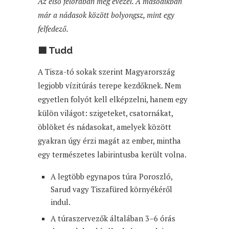
Az első félórában még evezel. A másodikban
már a nádasok között bolyongsz, mint egy
felfedező.
🟦 Tudd
A Tisza-tó sokak szerint Magyarország
legjobb vízitúrás terepe kezdőknek. Nem
egyetlen folyót kell elképzelni, hanem egy
külön világot: szigeteket, csatornákat,
öblöket és nádasokat, amelyek között
gyakran úgy érzi magát az ember, mintha
egy természetes labirintusba került volna.
A legtöbb egynapos túra Poroszló,
Sarud vagy Tiszafüred környékéről
indul.
A túraszervezők általában 3–6 órás