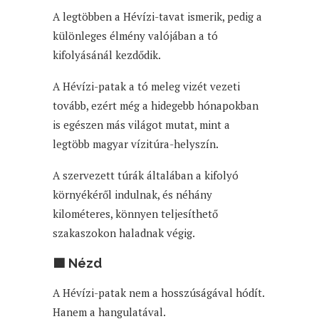
A legtöbben a Hévízi-tavat ismerik, pedig a
különleges élmény valójában a tó
kifolyásánál kezdődik.
A Hévízi-patak a tó meleg vizét vezeti
tovább, ezért még a hidegebb hónapokban
is egészen más világot mutat, mint a
legtöbb magyar vízitúra-helyszín.
A szervezett túrák általában a kifolyó
környékéről indulnak, és néhány
kilométeres, könnyen teljesíthető
szakaszokon haladnak végig.
🟩 Nézd
A Hévízi-patak nem a hosszúságával hódít.
Hanem a hangulatával.