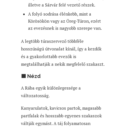
illetve a Sárvár felé vezető részek.
A folyó sodrása élénkebb, mint a
Körösökön vagy az Öreg-Túron, ezért
az evezésnek is nagyobb szerepe van.
A legtöbb túraszervező többféle
hosszúságú útvonalat kínál, így a kezdők
és a gyakorlottabb evezők is
megtalálhatják a nekik megfelelő szakaszt.
🟩 Nézd
A Rába egyik különlegessége a
változatosság.
Kanyarulatok, kavicsos partok, magasabb
partfalak és hosszabb egyenes szakaszok
váltják egymást. A táj folyamatosan