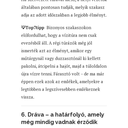
általában pontosan tudják, melyik szakasz
adja az adott időszakban a legjobb élményt.
💡Top7tipp
Bizonyos szakaszokon
előfordulhat, hogy a vízitúra nem csak
evezésből áll. A régi túrázók még jól
ismerték azt az élményt, amikor egy
műtárgynál vagy duzzasztónál ki kellett
pakolni, átcipelni a hajót, majd a túloldalon
újra vízre tenni. Fárasztó volt – de ma már
éppen ezek azok az emlékek, amelyekre a
legtöbben a legszívesebben emlékeznek
vissza.
6. Dráva – a határfolyó, amely
még mindig vadnak érződik