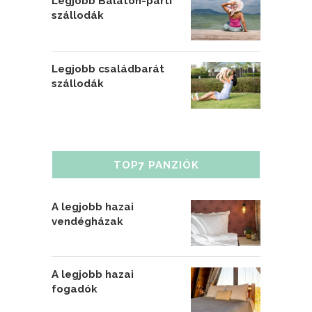
Legjobb Balaton-parti
szállodák
Legjobb családbarát
szállodák
TOP7 PANZIÓK
A legjobb hazai
vendégházak
A legjobb hazai
fogadók