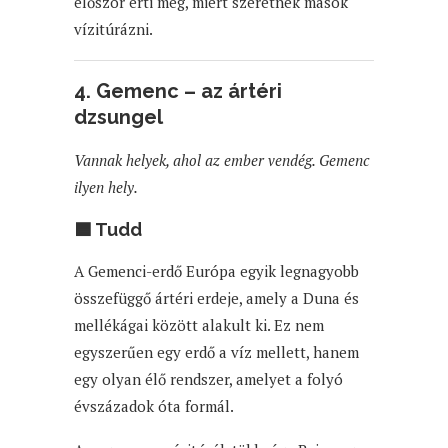
először érti meg, miért szeretnek mások
vízitúrázni.
4. Gemenc – az ártéri
dzsungel
Vannak helyek, ahol az ember vendég. Gemenc
ilyen hely.
🟦 Tudd
A Gemenci-erdő Európa egyik legnagyobb
összefüggő ártéri erdeje, amely a Duna és
mellékágai között alakult ki. Ez nem
egyszerűen egy erdő a víz mellett, hanem
egy olyan élő rendszer, amelyet a folyó
évszázadok óta formál.