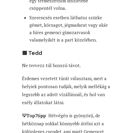
egy természetfilm díszletébe
csöppentél volna.
Szerencsés esetben láthatsz szürke
gémet, kócsagot, jégmadarat vagy akár
a híres gemenci gímszarvasok
valamelyikét is a part közelében.
🟥 Tedd
Ne tervezz túl hosszú távot.
Érdemes vezetett túrát választani, mert a
helyiek pontosan tudják, melyik mellékág a
legszebb az adott vízállásnál, és hol van
esély állatokat látni.
💡Top7tipp
Hétvégén is gyönyörű, de
hétköznap sokkal könnyebb átélni azt a
különleges csendet, ami miatt Gemencet