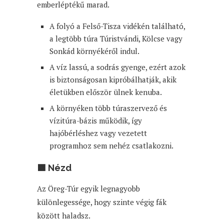
emberléptékű marad.
A folyó a Felső-Tisza vidékén található,
a legtöbb túra Túristvándi, Kölcse vagy
Sonkád környékéről indul.
A víz lassú, a sodrás gyenge, ezért azok
is biztonságosan kipróbálhatják, akik
életükben először ülnek kenuba.
A környéken több túraszervező és
vízitúra-bázis működik, így
hajóbérléshez vagy vezetett
programhoz sem nehéz csatlakozni.
🟩 Nézd
Az Öreg-Túr egyik legnagyobb
különlegessége, hogy szinte végig fák
között haladsz.