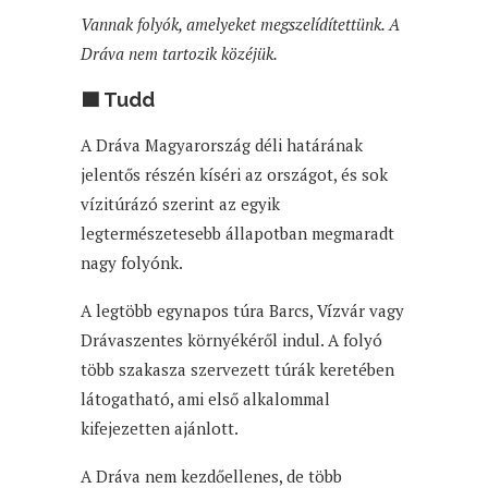
Vannak folyók, amelyeket megszelídítettünk. A
Dráva nem tartozik közéjük.
🟦 Tudd
A Dráva Magyarország déli határának
jelentős részén kíséri az országot, és sok
vízitúrázó szerint az egyik
legtermészetesebb állapotban megmaradt
nagy folyónk.
A legtöbb egynapos túra Barcs, Vízvár vagy
Drávaszentes környékéről indul. A folyó
több szakasza szervezett túrák keretében
látogatható, ami első alkalommal
kifejezetten ajánlott.
A Dráva nem kezdőellenes, de több