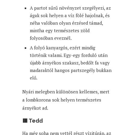
A partot sűrű növényzet szegélyezi, az
ágak sok helyen a víz fölé hajolnak, és
néha valóban olyan érzésed támad,
mintha egy természetes zöld
folyosóban eveznél.
A folyó kanyargós, ezért mindig
történik valami. Egy-egy forduló után
újabb árnyékos szakasz, bedőlt fa vagy
madaraktól hangos partszegély bukkan
elő.
Nyári melegben különösen kellemes, mert
a lombkorona sok helyen természetes
árnyékot ad.
🟥 Tedd
Ha még soha nem vettél részt vízitúrán, az