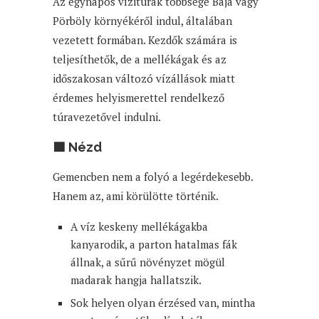
Az egynapos vízitúrák többsége Baja vagy
Pörböly környékéről indul, általában
vezetett formában. Kezdők számára is
teljesíthetők, de a mellékágak és az
időszakosan változó vízállások miatt
érdemes helyismerettel rendelkező
túravezetővel indulni.
🟩 Nézd
Gemencben nem a folyó a legérdekesebb.
Hanem az, ami körülötte történik.
A víz keskeny mellékágakba
kanyarodik, a parton hatalmas fák
állnak, a sűrű növényzet mögül
madarak hangja hallatszik.
Sok helyen olyan érzésed van, mintha