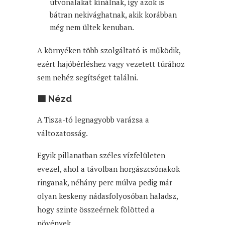
útvonalakat kínálnak, így azok is
bátran nekivághatnak, akik korábban
még nem ültek kenuban.
A környéken több szolgáltató is működik,
ezért hajóbérléshez vagy vezetett túrához
sem nehéz segítséget találni.
🟩 Nézd
A Tisza-tó legnagyobb varázsa a
változatosság.
Egyik pillanatban széles vízfelületen
evezel, ahol a távolban horgászcsónakok
ringanak, néhány perc múlva pedig már
olyan keskeny nádasfolyosóban haladsz,
hogy szinte összeérnek fölötted a
növények.