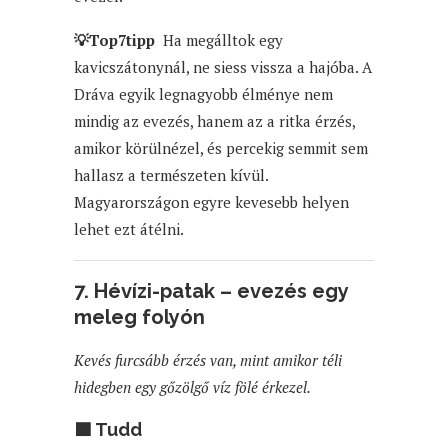
💡Top7tipp
Ha megálltok egy
kavicszátonynál, ne siess vissza a hajóba. A
Dráva egyik legnagyobb élménye nem
mindig az evezés, hanem az a ritka érzés,
amikor körülnézel, és percekig semmit sem
hallasz a természeten kívül.
Magyarországon egyre kevesebb helyen
lehet ezt átélni.
7. Hévízi-patak – evezés egy
meleg folyón
Kevés furcsább érzés van, mint amikor téli
hidegben egy gőzölgő víz fölé érkezel.
🟦 Tudd