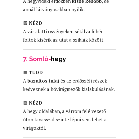
A hegyvidéki erdőkben
kissé később
, de
annál látványosabban nyílik.
🟩
NÉZD
A vár alatti ösvényeken sétálva fehér
foltok kísérik az utat a sziklák között.
7. Somló-
hegy
🟦
TUDD
A
bazaltos talaj
és az erdőszéli részek
kedveznek a hóvirágmezők kialakulásának.
🟩
NÉZD
A hegy oldalában, a várrom felé vezető
úton tavasszal szinte lépni sem lehet a
virágoktól.