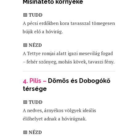
Misinatető környéke
🟦
TUDD
A pécsi erdőkben kora tavasszal tömegesen
bújik elő a hóvirág.
🟩
NÉZD
A Tettye romjai alatt igazi mesevilág fogad
– fehér szőnyeg, mohás kövek, tavaszi fény.
4. Pilis –
Dömös és Dobogókő
térsége
🟦
TUDD
A nedves, árnyékos völgyek ideális
élőhelyet adnak a hóvirágnak.
🟩
NÉZD