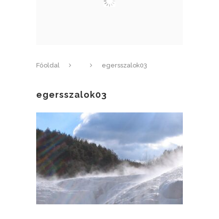
Főoldal
egersszalok03
egersszalok03