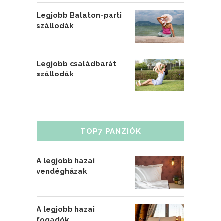
Legjobb Balaton-parti
szállodák
Legjobb családbarát
szállodák
TOP7 PANZIÓK
A legjobb hazai
vendégházak
A legjobb hazai
fogadók