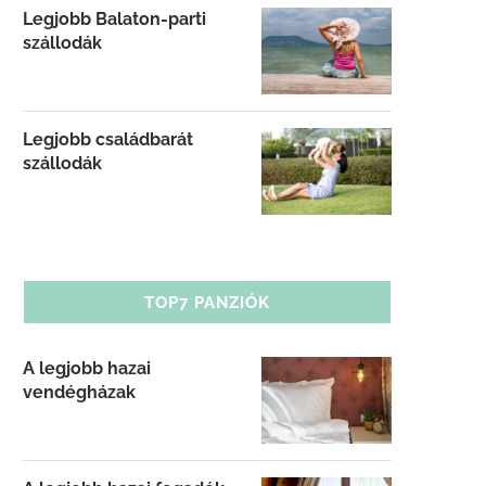
Legjobb Balaton-parti
szállodák
Legjobb családbarát
szállodák
TOP7 PANZIÓK
A legjobb hazai
vendégházak