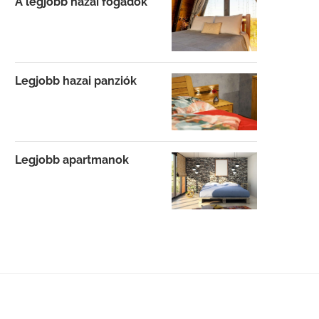
A legjobb hazai fogadók
Legjobb hazai panziók
Legjobb apartmanok