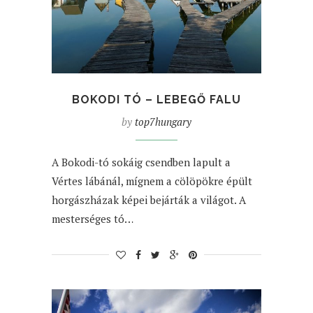
BOKODI TÓ – LEBEGŐ FALU
by
top7hungary
A Bokodi-tó sokáig csendben lapult a
Vértes lábánál, mígnem a cölöpökre épült
horgászházak képei bejárták a világot. A
mesterséges tó…