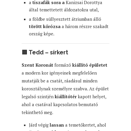
a
tiszafák sora a
Kanizsai Dorottya
által temettetett áldozatokra utal,
a földbe süllyesztett átriumban álló
törött kőrózsa
a három részre szakadt
ország képe.
🟥
Tedd – sírkert
Szent Koronát
formázó
kiállító épületet
a modern kor igényeinek megfelelően
mutatják be a csatát, ráadásul minden
korosztálynak személyre szabva. Az épület
legalsó szintjén
kiállítótér
kapott helyet,
ahol a csatával kapcsolatos bemutató
tekinthető meg.
Járd végig
lassan
a temetőkertet, ahol