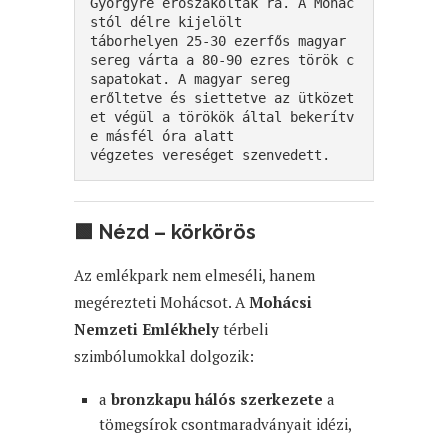
Györgyre erőszakolták rá. A Mohác
stól délre kijelölt 

táborhelyen 25-30 ezerfős magyar 
sereg várta a 80-90 ezres török c
sapatokat. A magyar sereg 

erőltetve és siettetve az ütközet
et végül a törökök által bekerítv
e másfél óra alatt 

végzetes vereséget szenvedett.
🟩
Nézd – körkörös
Az emlékpark nem elmeséli, hanem
megérezteti Mohácsot. A
Mohácsi
Nemzeti Emlékhely
térbeli
szimbólumokkal dolgozik:
a
bronzkapu hálós szerkezete
a
tömegsírok csontmaradványait idézi,