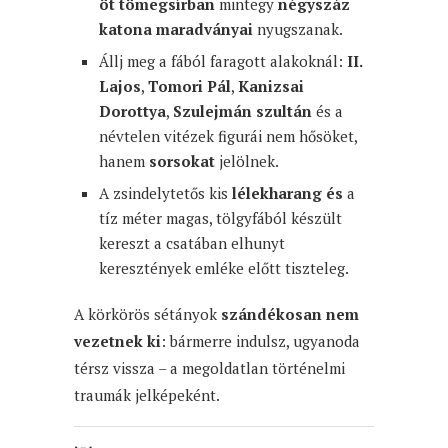
öt tömegsírban
mintegy
négyszáz
katona maradványai
nyugszanak.
Állj meg a fából faragott alakoknál:
II.
Lajos
,
Tomori Pál
,
Kanizsai
Dorottya
,
Szulejmán szultán
és a
névtelen vitézek figurái nem hősöket,
hanem
sorsokat
jelölnek.
A zsindelytetős kis
lélekharang és
a
tíz méter magas, tölgyfából készült
kereszt a csatában elhunyt
keresztények emléke előtt tiszteleg.
A körkörös sétányok
szándékosan nem
vezetnek ki
: bármerre indulsz, ugyanoda
térsz vissza – a megoldatlan történelmi
traumák jelképeként.