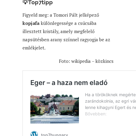
💡
Top7tipp
Figyeld meg: a Tomori Pált jelképező
kopjafa
különlegessége a csúcsába
illesztett kristály, amely megfelelő
napsütésben arany színnel ragyogja be az
emlékjelet.
Foto: wikipedia – közkincs