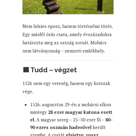
Nem hősies eposz, hanem történelmi törés.
Egy másfél órás csata, amely évszázadokra
határozta meg az ország sorsát. Mohács
nem látványosság – nemzeti emlékhely.
🟦
Tudd – végzet
1526 nem egy vereség, hanem egy korszak
vége.
1526. augusztus 29-én a mohácsi síkon
mintegy
28 ezer magyar katona esett
el
. A magyar sereg – 25–30 ezer fő –
80–
90 ezres oszmán haderővel
került
szembe. A csatát
elsietve, rossz