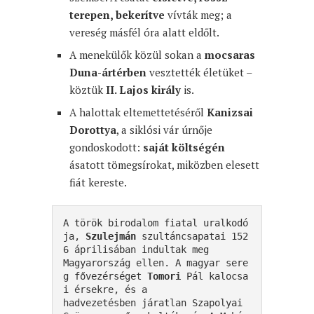
terepen, bekerítve
vívták meg; a
vereség másfél óra alatt eldőlt.
A menekülők közül sokan a
mocsaras
Duna-ártérben
vesztették életüket –
köztük
II. Lajos király
is.
A halottak eltemettetéséről
Kanizsai
Dorottya
, a siklósi vár úrnője
gondoskodott:
saját költségén
ásatott tömegsírokat, miközben elesett
fiát kereste.
A török birodalom fiatal uralkodó
ja,
 Szulejmán
 szultáncsapatai 152
6 áprilisában indultak meg 

Magyarország ellen. A magyar sere
g fővezérséget 
Tomori
 Pál kalocsa
i érsekre, és a 

hadvezetésben járatlan Szapolyai 