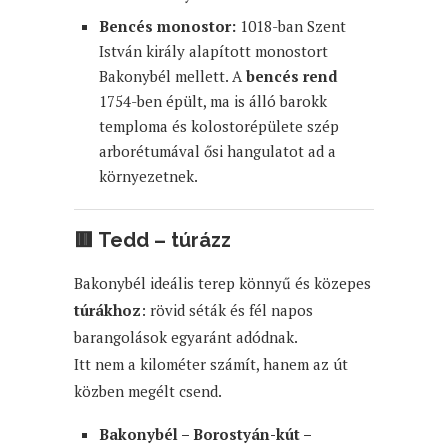
Bencés monostor:
1018-ban Szent
István király alapított monostort
Bakonybél mellett. A
bencés rend
1754-ben épült, ma is álló barokk
temploma és kolostorépülete szép
arborétumával ősi hangulatot ad a
környezetnek.
🟥
Tedd – túrázz
Bakonybél ideális terep könnyű és közepes
túrákhoz
: rövid séták és fél napos
barangolások egyaránt adódnak.
Itt nem a kilométer számít, hanem az út
közben megélt csend.
Bakonybél – Borostyán-kút –