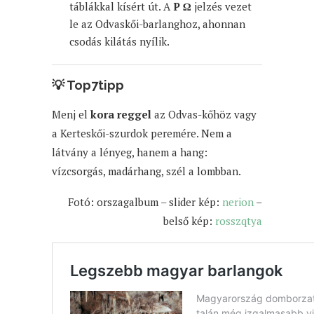
táblákkal kísért út. A
P Ω
jelzés vezet
le az Odvaskői-barlanghoz, ahonnan
csodás kilátás nyílik.
💡
Top7tipp
Menj el
kora reggel
az Odvas-kőhöz vagy
a Kerteskői-szurdok peremére. Nem a
látvány a lényeg, hanem a hang:
vízcsorgás, madárhang, szél a lombban.
Fotó: orszagalbum – slider kép:
nerion
–
belső kép:
rosszqtya