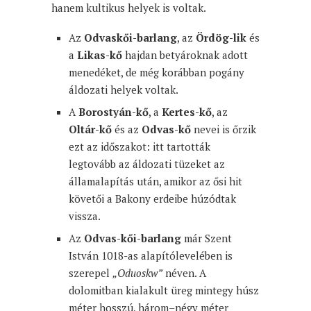
hanem kultikus helyek is voltak.
Az
Odvaskői-barlang
, az
Ördög-lik
és
a
Likas-kő
hajdan betyároknak adott
menedéket, de még korábban pogány
áldozati helyek voltak.
A
Borostyán-kő
, a
Kertes-kő
, az
Oltár-kő
és az
Odvas-kő
nevei is őrzik
ezt az időszakot: itt tartották
legtovább az áldozati tüzeket az
államalapítás után, amikor az ősi hit
követői a Bakony erdeibe húzódtak
vissza.
Az
Odvas-kői-barlang
már Szent
István 1018-as alapítólevelében is
szerepel
„Oduoskw”
néven. A
dolomitban kialakult üreg mintegy húsz
méter hosszú, három–négy méter