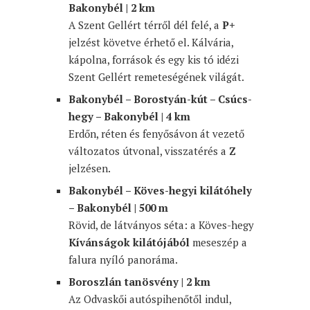
Bakonybél | 2 km
A Szent Gellért térről dél felé, a
P+
jelzést követve érhető el. Kálvária,
kápolna, források és egy kis tó idézi
Szent Gellért remeteségének világát.
Bakonybél – Borostyán-kút – Csúcs-
hegy – Bakonybél | 4 km
Erdőn, réten és fenyősávon át vezető
változatos útvonal, visszatérés a
Z
jelzésen.
Bakonybél – Köves-hegyi kilátóhely
– Bakonybél | 500 m
Rövid, de látványos séta: a Köves-hegy
Kívánságok kilátójából
meseszép a
falura nyíló panoráma.
Boroszlán tanösvény | 2 km
Az Odvaskői autóspihenőtől indul,