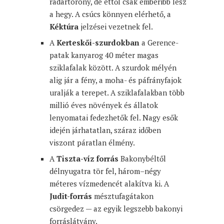
radartorony, de ettől csak emberibb lesz
a hegy. A csúcs könnyen elérhető, a
Kéktúra
jelzései vezetnek fel.
A
Kerteskői-szurdokban
a Gerence-
patak kanyarog 40 méter magas
sziklafalak között. A szurdok mélyén
alig jár a fény, a moha- és páfrányfajok
uralják a terepet. A sziklafalakban több
millió éves növények és állatok
lenyomatai fedezhetők fel. Nagy esők
idején járhatatlan, száraz időben
viszont páratlan élmény.
A
Tiszta-víz forrás
Bakonybéltől
délnyugatra tör fel, három–négy
méteres vízmedencét alakítva ki. A
Judit-forrás
mésztufagátakon
csörgedez — az egyik legszebb bakonyi
forráslátvány.