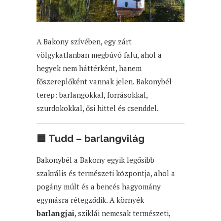
A Bakony szívében, egy zárt
völgykatlanban megbúvó falu, ahol a
hegyek nem háttérként, hanem
főszereplőként vannak jelen. Bakonybél
terep: barlangokkal, forrásokkal,
szurdokokkal, ősi hittel és csenddel.
🟦
Tudd – barlangvilág
Bakonybél a Bakony egyik legősibb
szakrális és természeti központja, ahol a
pogány múlt és a bencés hagyomány
egymásra rétegződik. A környék
barlangjai
, sziklái nemcsak természeti,