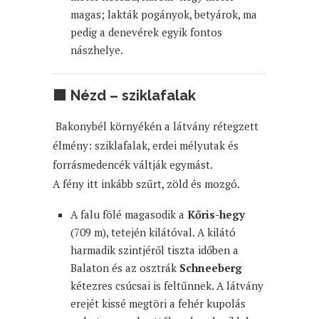
magas; lakták pogányok, betyárok, ma
pedig a denevérek egyik fontos
nászhelye.
🟩
Nézd – sziklafalak
Bakonybél környékén a látvány rétegzett
élmény: sziklafalak, erdei mélyutak és
forrásmedencék váltják egymást.
A fény itt inkább szűrt, zöld és mozgó.
A falu fölé magasodik a
Kőris-hegy
(709 m), tetején kilátóval. A kilátó
harmadik szintjéről tiszta időben a
Balaton és az osztrák
Schneeberg
kétezres csúcsai is feltűnnek. A látvány
erejét kissé megtöri a fehér kupolás